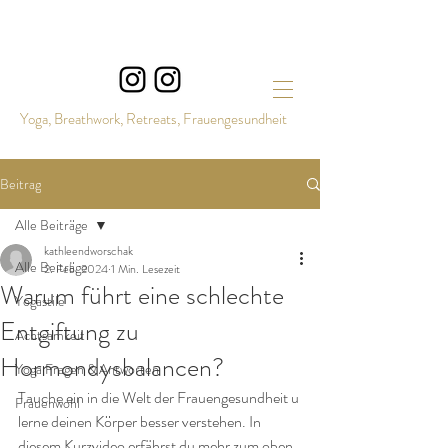
Yoga, Breathwork, Retreats, Frauengesundheit
Beitrag
Alle Beiträge
kathleendworschak
Alle Beiträge
2. Feb. 2024
1 Min. Lesezeit
Warum führt eine schlechte
Yogastile
Entgiftung zu
Achtsamkeit
Hormondysbalancen?
Yoga Fragen & Antworten
Tauche ein in die Welt der Frauengesundheit u 
Frauenwohl
lerne deinen Körper besser verstehen. In 
diesem Kurzvideo erfährst du mehr zum oben 