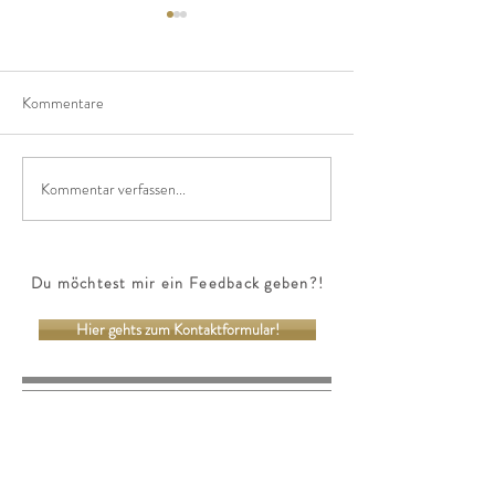
Kommentare
Kommentar verfassen...
Warum ist in den
Hast du gewusst, d
Wechseljahren die 100%ige
Regelschmerzen u 
Leistungsfähigkeit deiner
Entgiftungsorgane extrem
Du möchtest mir ein Feedback geben?!
wichtig?!
Hier gehts zum Kontaktformular!