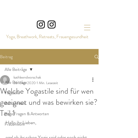
Yoga, Breathwork, Retreats, Frauengesundheit
Beitrag
Alle Beiträge
kathleendworschak
Alle Beiträge
23. Dez. 2020
1 Min. Lesezeit
Welche Yogastile sind für wen
Yogastile
geeignet und was bewirken sie?
Achtsamkeit
Teil 1
Yoga Fragen & Antworten
Hallo ihr Lieben,
Frauenwohl
egal ob ihr schon Yogis seid oder noch nicht, 