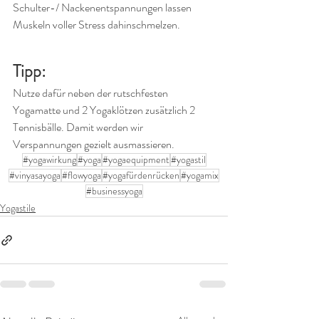
Schulter-/ Nackenentspannungen lassen 
Muskeln voller Stress dahinschmelzen.
Tipp:
Nutze dafür neben der rutschfesten 
Yogamatte und 2 Yogaklötzen zusätzlich 2 
Tennisbälle. Damit werden wir 
Verspannungen gezielt ausmassieren.
#yogawirkung
#yoga
#yogaequipment
#yogastil
#vinyasayoga
#flowyoga
#yogafürdenrücken
#yogamix
#businessyoga
Yogastile