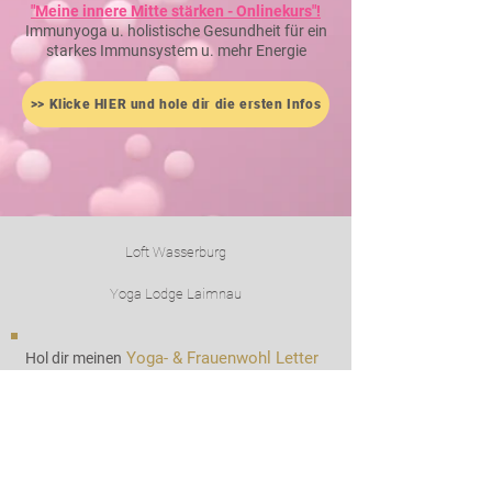
"Meine innere Mitte stärken - Onlinekurs"!
Immunyoga u. holistische Gesundheit für ein
starkes Immunsystem u. mehr Energie
>> Klicke HIER und hole dir die ersten Infos
Loft Wasserburg
Yoga Lodge Laimnau
Yoga- &
Frauenwoh
l Letter
Hol dir meinen
inkl. Tipps & Übungen zum sich wohl fühlen: