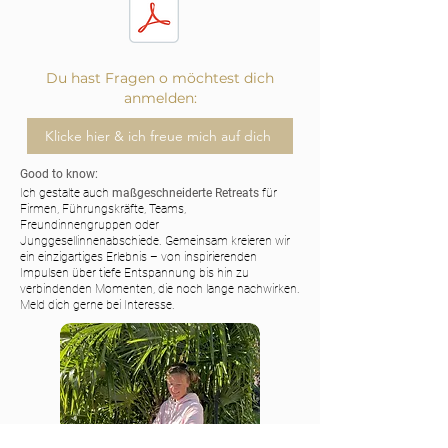
Du hast Fragen o möchtest dich
anmelden:
Klicke hier & ich freue mich auf dich
Good to know:
Ich gestalte auch
maßgeschneiderte Retreats
für
Firmen, Führungskräfte, Teams,
Freundinnengruppen oder
Junggesellinnenabschiede. Gemeinsam kreieren wir
ein einzigartiges Erlebnis – von inspirierenden
Impulsen über tiefe Entspannung bis hin zu
verbindenden Momenten, die noch lange nachwirken.
Meld dich gerne bei Interesse.