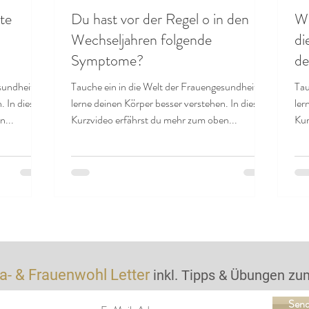
te
Du hast vor der Regel o in den
Wa
Wechseljahren folgende
di
Symptome?
de
wi
sundheit u
Tauche ein in die Welt der Frauengesundheit u
Tau
n. In diesem
lerne deinen Körper besser verstehen. In diesem
ler
n...
Kurzvideo erfährst du mehr zum oben...
Kur
a- &
Frauenwoh
l Letter
inkl. Tipps & Übungen zum
Sen