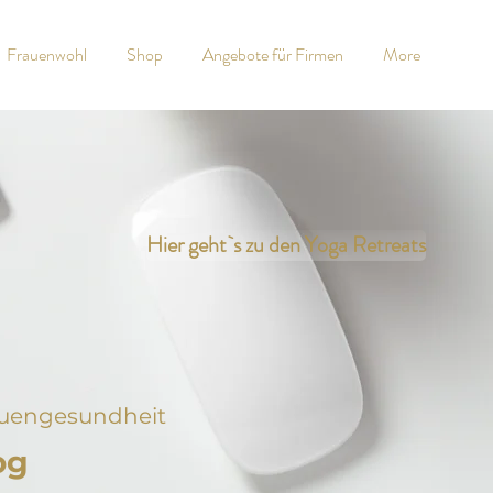
Frauenwohl
Shop
Angebote für Firmen
More
Hier geht`s zu den Yoga Retreats
auengesundheit
og