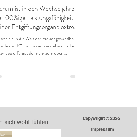
rum ist in den Wechseljahren
e 100%ige Leistungsfähigkeit
iner Entgiftungsorgane extrem
chtig?!
che ein in die Welt der Frauengesundheit u
ne deinen Körper besser verstehen. In diesem
zvideo erfährst du mehr zum oben...
Copywright © 2026
 sich wohl fühlen:
Impressum
den