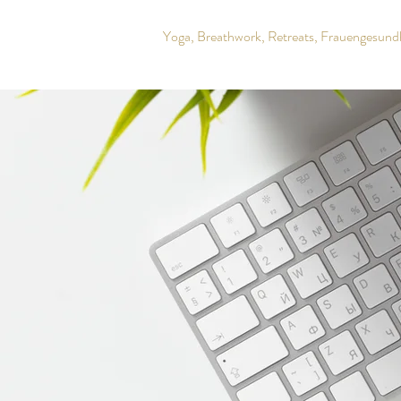
Yoga, Breathwork, Retreats, Frauengesund