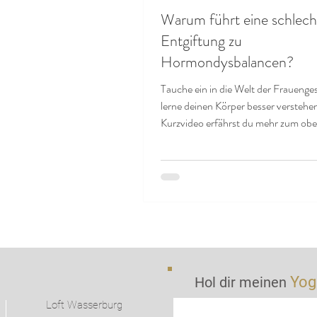
Warum führt eine schlech
Entgiftung zu
Hormondysbalancen?
Tauche ein in die Welt der Frauenge
lerne deinen Körper besser verstehe
Kurzvideo erfährst du mehr zum obe
Yog
Hol dir meinen
Loft Wasserburg
u