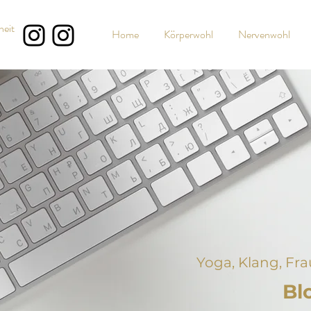
heit
Home
Körperwohl
Nervenwohl
Yoga, Klang, Fr
Bl