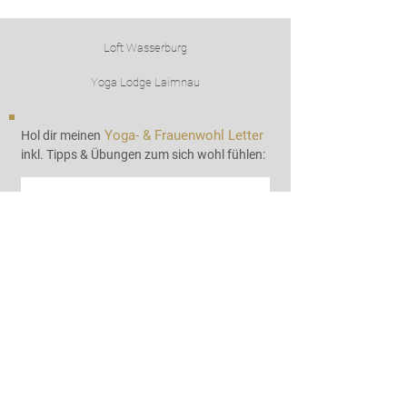
Loft Wasserburg
Yoga Lodge Laimnau
Yoga- &
Frauenwoh
l Letter
Hol dir meinen
inkl. Tipps & Übungen zum sich wohl fühlen:
Ich habe die Datenschutzerklärung zur
Kenntnis genommen. Ich stimme zu, dass
meine Angaben zur Kontaktaufnahme und für
Rückfragen dauerhaft gespeichert werden. Du
kannst dich jederzeit wieder abmelden.
Senden