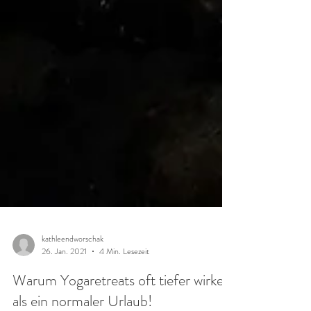
kathleendworschak
26. Jan. 2021
4 Min. Lesezeit