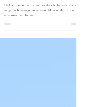
Warum Yogaretreats oft tiefer wirken
als ein normaler Urlaub!
Hallo ihr Lieben, wir kennen es alle - früher oder später
neigen sich die eigenen inneren Batterien dem Ende zu
oder man möchte dem...